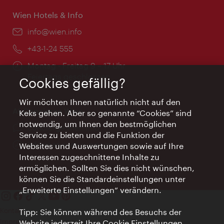
Wien Hotels & Info
Email:
info@wien.info
Telefon:
+43-1-24 555
Öffnungszeiten:
Montag - Freitag 9 – 17 Uhr
Feiertags geschlossen
Cookies gefällig?
Wir möchten Ihnen natürlich nicht auf den
AI Concierge Wien
Keks gehen. Aber so genannte “Cookies” sind
notwendig, um Ihnen den bestmöglichen
Ort:
concierge.wien.info
Service zu bieten und die Funktion der
Öffnungszeiten:
Informationen rund um die Uhr
Websites und Auswertungen sowie auf Ihre
Interessen zugeschnittene Inhalte zu
ermöglichen. Sollten Sie dies nicht wünschen,
können Sie die Standardeinstellungen unter
„Erweiterte Einstellungen“ verändern.
Kontakt
Tipp: Sie können während des Besuchs der
Impressum
Website jederzeit Ihre Cookie Einstellungen