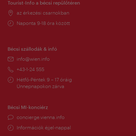
Tourist-Info a bécsi repülőtéren
Helyszín:
az érkezési csarnokban
Nyitva
Naponta 9-18 óra között
tartás:
Bécsi szállodák & infó
E-
info@wien.info
mail:
Telefon:
+43-1-24 555
Nyitva
Hétfő-Péntek 9 – 17 óráig
tartás:
Ünnepnapokon zárva
Bécsi MI-konciérz
concierge.vienna.info
Információk éjjel-nappal