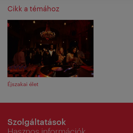
Cikk a témához
Éjszakai élet
Szolgáltatások
Hasznos információk