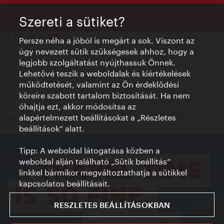
Szereti a sütiket?
Persze néha a jóból is megárt a sok. Viszont az
úgy nevezett sütik szükségesek ahhoz, hogy a
Kapcsolat
legjobb szolgáltatást nyújthassuk Önnek.
Credits
Lehetővé teszik a weboldalak és kiértékelések
Adatvédelmi nyilatkozat
működtetését, valamint az Ön érdeklődési
Terms of Use
köreire szabott tartalom biztosítását. Ha nem
Megközelíthetőség
óhajtja ezt, akkor módosítsa az
Sajtókapcsolat
alapértelmezett beállításokat a „Részletes
Sütik beállítása
beállítások“ alatt.
© Copyright WienTourismus
Tipp: A weboldal látogatása közben a
weboldal alján található „Sütik beállítás”
linkkel bármikor megváltoztathatja a sütikkel
kapcsolatos beállításait.
RESZLETES BEÁLLÍTÁSOKBAN