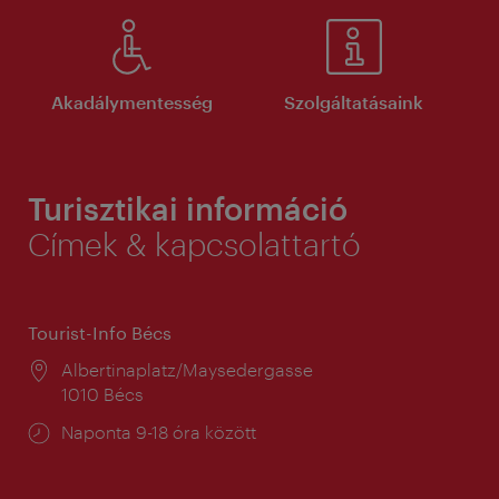
Akadálymentesség
Szolgáltatásaink
Turisztikai információ
Címek & kapcsolattartó
Tourist-Info Bécs
Helyszín:
Albertinaplatz/Maysedergasse
1010 Bécs
Nyitva
Naponta 9-18 óra között
tartás: