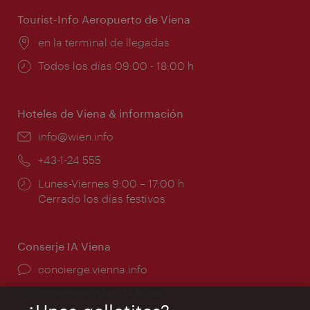
apertura:
Tourist-Info Aeropuerto de Viena
Lugar:
en la terminal de llegadas
Horarios
Todos los días 09:00 - 18:00 h
de
apertura:
Hoteles de Viena & información
e-
info@wien.info
mail:
Teléfono:
+43-1-24 555
Horarios
Lunes-Viernes 9:00 – 17:00 h
de
Cerrado los días festivos
apertura:
Conserje IA Viena
concierge.vienna.info
Información las 24 horas