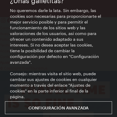
¿Unas galletitas?
No queremos darle la lata. Sin embargo, las
cookies son necesarias para proporcionarte el
mejor servicio posible y para permitir el
funcionamiento de los sitios web y las
Contacto
valoraciones de los usuarios, así como para
Aviso legal
ofrecer un contenido adaptado a sus
Política de privacidad de datos
intereses. Si no desea aceptar las cookies,
Terms of Use
tiene la posibilidad de cambiar la
Accesibilidad
configuración por defecto en "Configuración
Contacto para la prensa
avanzada".
Ajustes de cookie
© Copyright WienTourismus
Consejo: mientras visita el sitio web, puede
cambiar sus ajustes de cookies en cualquier
momento a través del enlace "Ajustes de
cookies" en la parte inferior al final de la
página.
CONFIGURACIÓN AVANZADA