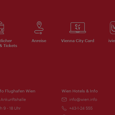
tlicher
Anreise
Vienna City Card
ivi
& Tickets
nfo Flughafen Wien
Wien Hotels & Info
 Ankunftshalle
Email:
info@wien.info
ngszeiten:
h 9 - 18 Uhr
Telefon:
+43-1-24 555