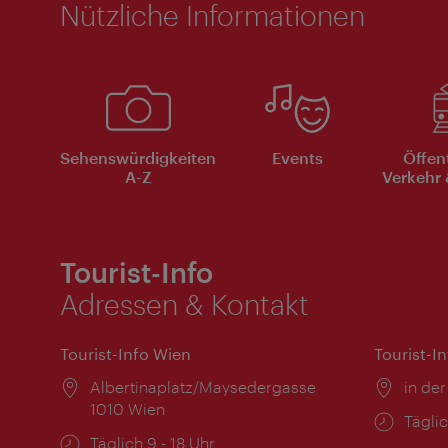
Nützliche Informationen
Sehenswürdigkeiten
Events
Öffen
A-Z
Verkehr 
Tourist-Info
Adressen & Kontakt
Tourist-Info Wien
Tourist-I
Ort:
Albertinaplatz/Maysedergasse
Ort:
in der
1010 Wien
Öffnu
Täglic
Öffnungszeiten:
Täglich 9 - 18 Uhr