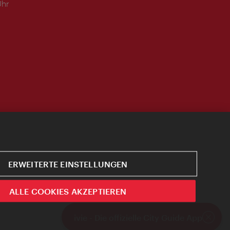
Uhr
ERWEITERTE EINSTELLUNGEN
ALLE COOKIES AKZEPTIEREN
ivie - Die offizielle City Guide App
Schlie