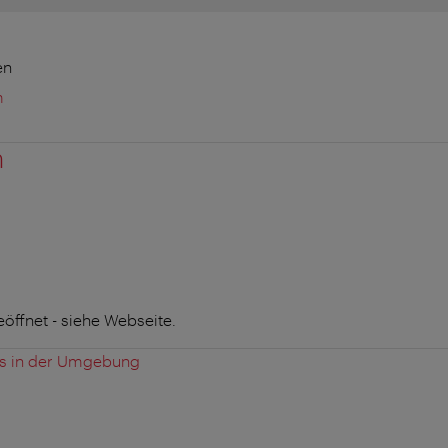
en
m
n
öffnet - siehe Webseite.
es in der Umgebung