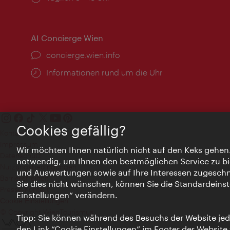
AI Concierge Wien
Ort:
concierge.wien.info
Öffnungszeiten:
Informationen rund um die Uhr
Cookies gefällig?
Kontakt
Impressum
Wir möchten Ihnen natürlich nicht auf den Keks gehen
Datenschutz
notwendig, um Ihnen den bestmöglichen Service zu bi
Nutzungsbedingungen
und Auswertungen sowie auf Ihre Interessen zugeschni
Barrierefreiheit
Sie dies nicht wünschen, können Sie die Standardeinst
Presse-Kontakt
Einstellungen“ verändern.
Cookie Einstellungen
© Copyright WienTourismus
Tipp: Sie können während des Besuchs der Website jede
den Link “Cookie Einstellungen” im Footer der Website