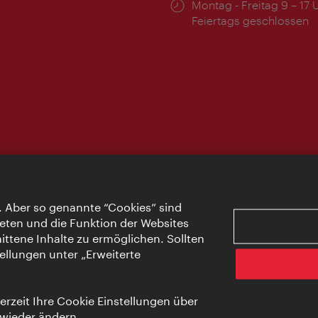
Öffnungszeiten:
Montag - Freitag 9 – 17 
Feiertags geschlossen
. Aber so genannte “Cookies” sind
eten und die Funktion der Websites
ttene Inhalte zu ermöglichen. Sollten
ellungen unter „Erweiterte
rzeit Ihre Cookie Einstellungen über
 wieder ändern.