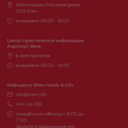
Расположение:
Albertinaplatz/Maysedergasse
1010 Wien
Часы
ежедневно 09:00 - 18:00
работы:
Центр туристической информации
Аэропорт Вена
Расположение:
в зале прилетов
Часы
ежедневно 09:00 - 18:00
работы:
Инфоцентр Wien Hotels & Info
Эл.
info@wien.info
почта:
Телефон:
+43-1-24 555
Часы
понеде́льник-пя́тница с 9:00 до
работы:
17:00
Закрыто в праздничные дни