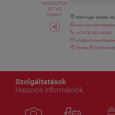
MEGOSZTOM
EZT AZ
OLDALT
Währinger Straße 46
Oldal
www.schuberttheater
megosztása
+43 676 443 48 60
info@schuberttheater
Térkép
Érdekessé
Szolgáltatások
Hasznos információk