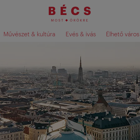
Művészet & kultúra
Evés & ivás
Élhető város
Keresési találatok megjelenítése a té