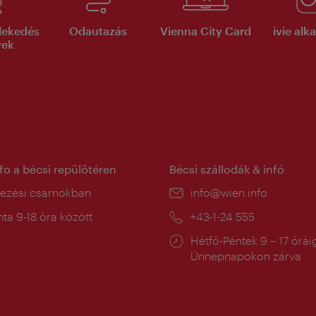
lekedés
Odautazás
Vienna City Card
ivie al
yek
nfo a bécsi repülőtéren
Bécsi szállodák & infó
ín:
kezési csarnokban
E-
info@wien.info
mail:
a
ta 9-18 óra között
Telefon:
+43-1-24 555
:
Nyitva
Hétfő-Péntek 9 – 17 órái
tartás:
Ünnepnapokon zárva