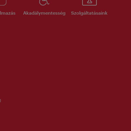
kalmazás
Akadálymentesség
Szolgáltatásaink
g