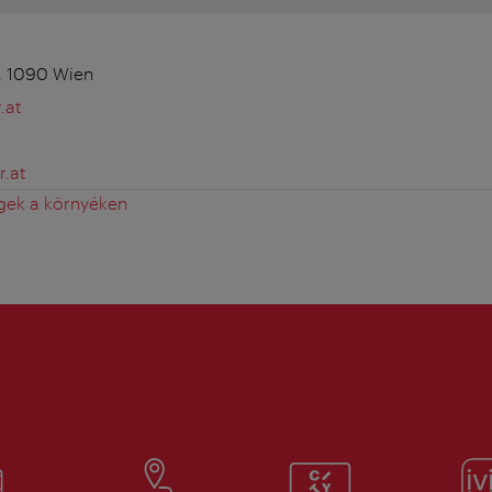
, 1090 Wien
.at
.at
gek a környéken