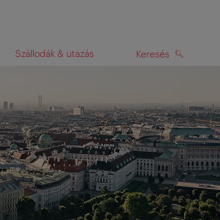
Szállodák & utazás
Keresés
KERESÉS
rképen