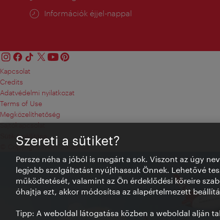
Információk éjjel-nappal
Kapcsolat
Credits
Adatvédelmi nyilatkozat
Terms of Use
Megközelíthetőség
Sajtókapcsolat
Sütik beállítása
Szereti a sütiket?
© Copyright WienTourismus
Persze néha a jóból is megárt a sok. Viszont az úgy ne
legjobb szolgáltatást nyújthassuk Önnek. Lehetővé tesz
működtetését, valamint az Ön érdeklődési köreire szab
óhajtja ezt, akkor módosítsa az alapértelmezett beállítá
Tipp: A weboldal látogatása közben a weboldal alján talá