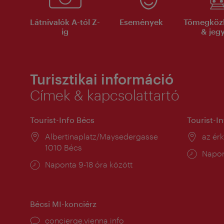
Látnivalók A-tól Z-
Események
Tömegköz
ig
& jeg
Turisztikai információ
Címek & kapcsolattartó
Tourist-Info Bécs
Tourist-I
Helyszín:
Albertinaplatz/Maysedergasse
Helysz
az ér
1010 Bécs
Nyitv
Napon
Nyitva
Naponta 9-18 óra között
tartás
tartás:
Bécsi MI-konciérz
concierge.vienna.info