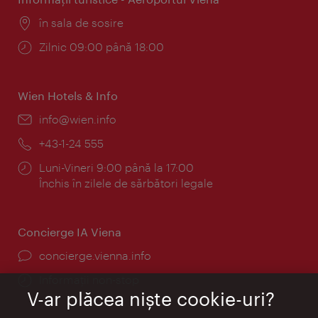
Locul:
în sala de sosire
Program:
Zilnic 09:00 până 18:00
Wien Hotels & Info
E-
info@wien.info
mail:
Telefon:
+43-1-24 555
Program:
Luni-Vineri 9:00 până la 17:00
Închis în zilele de sărbători legale
Concierge IA Viena
concierge.vienna.info
Informații non-stop
V-ar plăcea nişte cookie-uri?