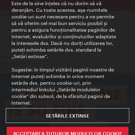
Este de la sine înţeles că nu dorim să vă
deranjăm. Cu toate acestea, aşa-numitele
cookie-uri sunt necesare pentru a ne permite
să vă oferim cel mai bun serviciu posibil şi
Contact
pentru a asigura funcţionalitatea paginilor de
Credits
Internet, evaluărilor şi conţinuturilor adaptate
Declaraţie privind protecţia datelor
la interesele dvs. Dacă nu doriţi utilizarea lor,
Terms of Use
puteţi schimba setările dvs. standard la
Accesibilitate
„Setări extinse“.
Contact presa
Setări module cookie
Sugestie: în timpul vizitării paginii noastre de
© Copyright Wien Tourismus
Internet puteţi schimba în orice moment
setările dvs. pentru cookie-uri, prin
intermediul linkului „Setările modulelor
cookie“ din subsol, de la sfârşitul paginii de
Internet.
SETĂRILE EXTINSE
ACCEPTAREA TUTUROR MODULELOR COOKIE