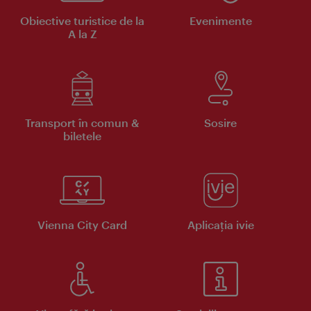
Obiective turistice de la
Evenimente
A la Z
Transport în comun &
Sosire
biletele
Vienna City Card
Aplicaţia ivie