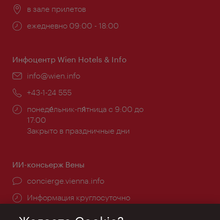
Расположение:
в зале прилетов
Часы
ежедневно 09:00 - 18:00
работы:
Инфоцентр Wien Hotels & Info
Эл.
info@wien.info
почта:
Телефон:
+43-1-24 555
Часы
понеде́льник-пя́тница с 9:00 до
работы:
17:00
Закрыто в праздничные дни
ИИ-консьерж Вены
concierge.vienna.info
Информация круглосуточно