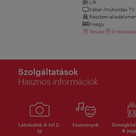
Lift
Kábel-/műholdas TV
Részben akadályment
Kiságy
Térkép
Érdekessé
Szolgáltatások
Hasznos információk
Látnivalók A-tól Z-
Események
Tömegköz
ig
& jeg