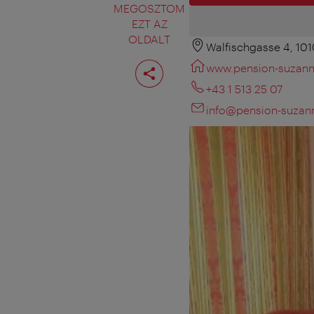
MEGOSZTOM
EZT AZ
OLDALT
Walfischgasse 4, 10
Oldal
www.pension-suzann
megosztása
+43 1 513 25 07
info@pension-suzann