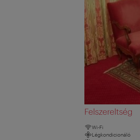
Felszereltség
Wi-Fi
Légkondicionáló