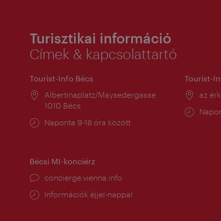
Turisztikai információ
Címek & kapcsolattartó
Tourist-Info Bécs
Tourist-I
Helyszín:
Albertinaplatz/Maysedergasse
Helysz
az ér
1010 Bécs
Nyitv
Napon
Nyitva
Naponta 9-18 óra között
tartás
tartás:
Bécsi MI-konciérz
concierge.vienna.info
Információk éjjel-nappal