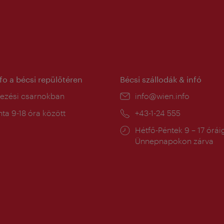
nfo a bécsi repülőtéren
Bécsi szállodák & infó
ín:
kezési csarnokban
E-
info@wien.info
mail:
a
ta 9-18 óra között
Telefon:
+43-1-24 555
:
Nyitva
Hétfő-Péntek 9 – 17 órái
tartás:
Ünnepnapokon zárva