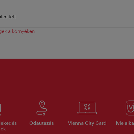
esített
gek a környéken
lekedés
Odautazás
Vienna City Card
ivie al
yek