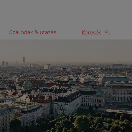
Szállodák & utazás
Keresés
KERESÉS
rképen