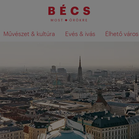
Művészet & kultúra
Evés & ivás
Élhető város
Keresési találatok megjelenítése a té