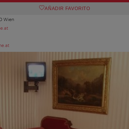
AÑADIR FAVORITO
10 Wien
e.at
e.at