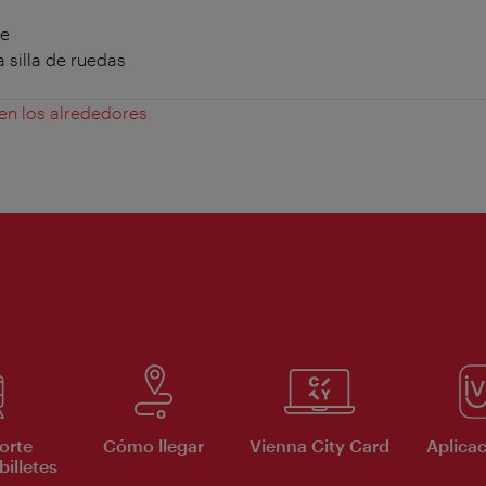
te
 silla de ruedas
 en los alrededores
orte
Cómo llegar
Vienna City Card
Aplicac
billetes