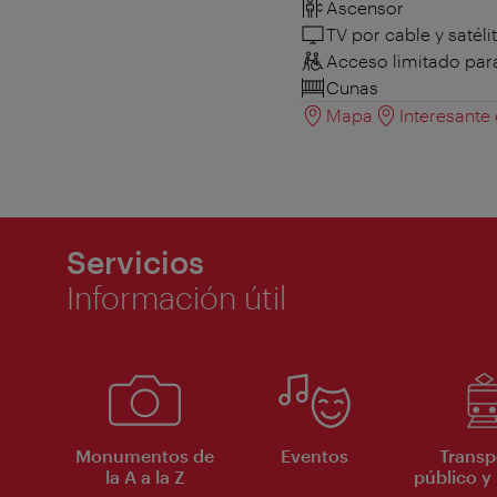
Ascensor
TV por cable y satéli
Acceso limitado para
Cunas
Mapa
Interesante
Servicios
Información útil
Monumentos de
Eventos
Transp
la A a la Z
público y 