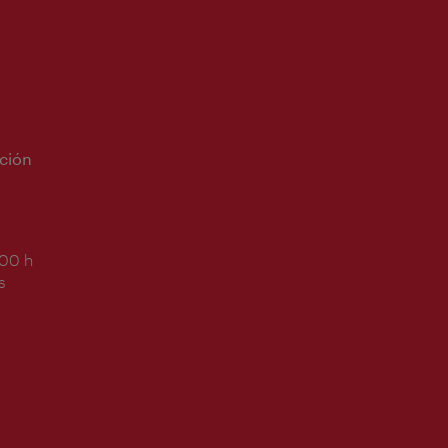
ción
:00 h
s