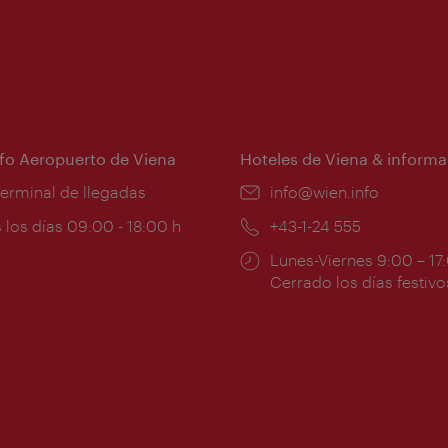
nfo Aeropuerto de Viena
Hoteles de Viena & informa
:
terminal de llegadas
e-
info@wien.info
mail:
ios
 los días 09:00 - 18:00 h
Teléfono:
+43-1-24 555
Horarios
Lunes-Viernes 9:00 – 17
ura:
de
Cerrado los días festivo
apertura: