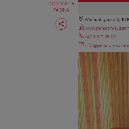
COMPARTIR
PÁGINA
Walfischgasse 4, 10
Compartir
página
www.pension-suzann
+43 1 513 25 07
info@pension-suzann