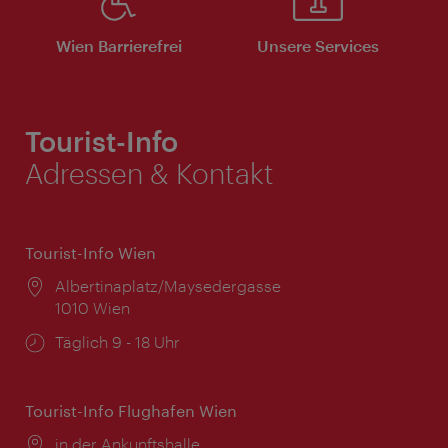
Wien Barrierefrei
Unsere Services
Tourist-Info
Adressen & Kontakt
Tourist-Info Wien
Ort:
Albertinaplatz/Maysedergasse
1010 Wien
Öffnungszeiten:
Täglich 9 - 18 Uhr
Tourist-Info Flughafen Wien
Ort:
in der Ankunftshalle