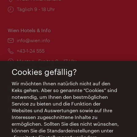
Öffnungszeiten:
Täglich 9 - 18 Uhr
Wien Hotels & Info
Email:
info@wien.info
Telefon:
+43-1-24 555
Öffnungszeiten:
Montag - Freitag 9 – 17 Uhr
Feiertags geschlossen
Cookies gefällig?
Wir möchten Ihnen natürlich nicht auf den
AI Concierge Wien
Keks gehen. Aber so genannte “Cookies” sind
notwendig, um Ihnen den bestmöglichen
Ort:
concierge.wien.info
Service zu bieten und die Funktion der
Öffnungszeiten:
Informationen rund um die Uhr
Websites und Auswertungen sowie auf Ihre
Interessen zugeschnittene Inhalte zu
ermöglichen. Sollten Sie dies nicht wünschen,
können Sie die Standardeinstellungen unter