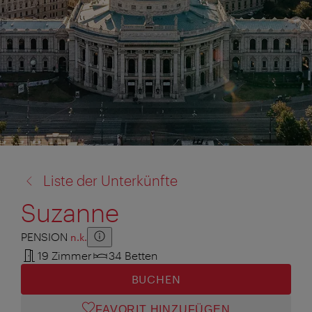
Zurück
Liste der Unterkünfte
zu:
Suzanne
PENSION
n.k.
Zusatzinformation anzeigen
Zusatzinformation ausblenden
19 Zimmer
34 Betten
BUCHEN
FAVORIT HINZUFÜGEN