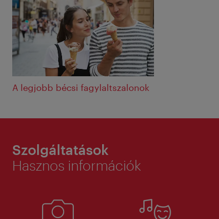
A legjobb bécsi fagylaltszalonok
Szolgáltatások
Hasznos információk