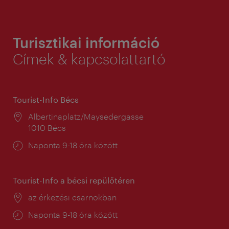
Turisztikai információ
Címek & kapcsolattartó
Tourist-Info Bécs
Helyszín:
Albertinaplatz/Maysedergasse
1010 Bécs
Nyitva
Naponta 9-18 óra között
tartás:
Tourist-Info a bécsi repülőtéren
Helyszín:
az érkezési csarnokban
Nyitva
Naponta 9-18 óra között
tartás: