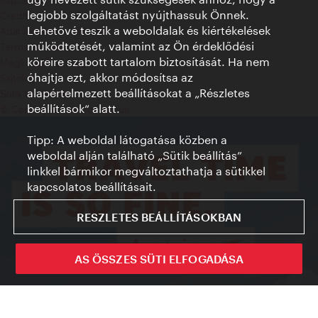
legjobb szolgáltatást nyújthassuk Önnek.
Credits
Lehetővé teszik a weboldalak és kiértékelések
Adatvédelmi nyilatkozat
működtetését, valamint az Ön érdeklődési
Terms of Use
köreire szabott tartalom biztosítását. Ha nem
Megközelíthetőség
óhajtja ezt, akkor módosítsa az
Sajtókapcsolat
alapértelmezett beállításokat a „Részletes
Sütik beállítása
beállítások“ alatt.
© Copyright WienTourismus
Tipp: A weboldal látogatása közben a
weboldal alján található „Sütik beállítás”
linkkel bármikor megváltoztathatja a sütikkel
kapcsolatos beállításait.
RESZLETES BEÁLLÍTÁSOKBAN
AS ÖSSZES SÜTI ELFOGADÁSA