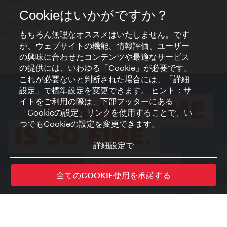
Credits
プライバシーポリシー
Cookieはいかがですか？
Terms of Use
もちろん無理なオススメはいたしません。です
アクセシビリティ
が、ウェブサイトの機能、情報評価、ユーザー
プレス連絡先
の興味に合わせたコンテンツや最適なサービス
クッキーの設定
の提供には、いわゆる「Cookie」が必要です。
© Copyright WienTourismus
これが必要ないと判断された場合には、「詳細
設定」で標準設定を変更できます。 ヒント：サ
イトをご利用の際は、下部フッターにある
「Cookieの設定」リンクを使用することで、い
つでもCookieの設定を変更できます。
詳細設定で
全てのCOOKIE使用を承諾する