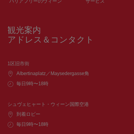
バリアフリーのウィーン
サービス
観光案内
アドレス＆コンタクト
1区旧市街
場
Albertinaplatz／Maysedergasse角
所：
営
毎日9時〜18時
業
時
間：
シュヴェヒャート・ウィーン国際空港
場
到着ロビー
所：
営
毎日9時〜18時
業