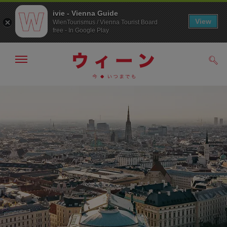
ivie - Vienna Guide
View
WienTourismus / Vienna Tourist Board
free - In Google Play
メ
検
ニ
索
ュ
メ
こ
す
ー
る
ニ
の
の
ュ
ペ
表
ー
ー
示・
非
へ
ジ
表
の
示
ト
ッ
プ
へ