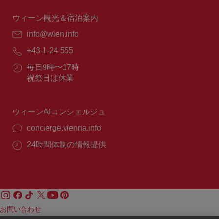
時
間：
ウィーン観光＆宿泊案内
E
info@wien.info
メ
電
+43-1-24 555
ー
話
ル：
営
毎日9時〜17時
番
業
祝祭日は休業
号：
時
間：
ウィーンAIコンシェルジュ
concierge.vienna.info
24時間体制の情報提供
お問い合わせ