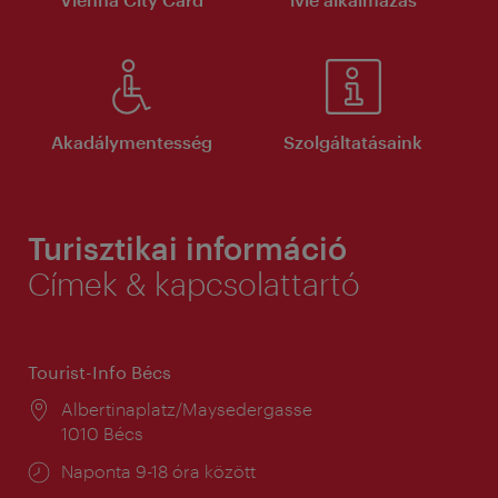
Akadálymentesség
Szolgáltatásaink
Turisztikai információ
Címek & kapcsolattartó
Tourist-Info Bécs
Helyszín:
Albertinaplatz/Maysedergasse
1010 Bécs
Nyitva
Naponta 9-18 óra között
tartás: