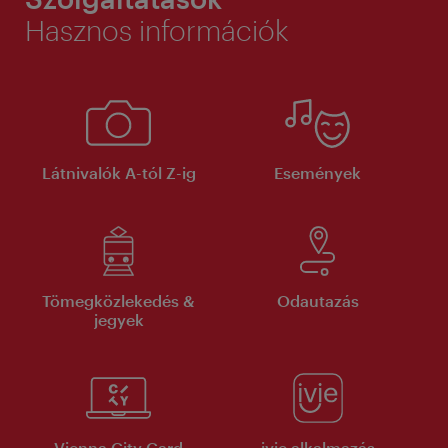
Hasznos információk
Látnivalók A-tól Z-ig
Események
Tömegközlekedés &
Odautazás
jegyek
Vienna City Card
ivie alkalmazás