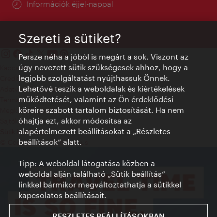
Információk éjjel-nappal
Szereti a sütiket?
Persze néha a jóból is megárt a sok. Viszont az
úgy nevezett sütik szükségesek ahhoz, hogy a
Kapcsolat
legjobb szolgáltatást nyújthassuk Önnek.
Credits
Lehetővé teszik a weboldalak és kiértékelések
Adatvédelmi nyilatkozat
működtetését, valamint az Ön érdeklődési
Terms of Use
köreire szabott tartalom biztosítását. Ha nem
Megközelíthetőség
óhajtja ezt, akkor módosítsa az
Sajtókapcsolat
alapértelmezett beállításokat a „Részletes
Sütik beállítása
beállítások“ alatt.
© Copyright WienTourismus
Tipp: A weboldal látogatása közben a
weboldal alján található „Sütik beállítás”
linkkel bármikor megváltoztathatja a sütikkel
kapcsolatos beállításait.
RESZLETES BEÁLLÍTÁSOKBAN