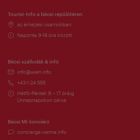
Tourist-Info a bécsi repülőtéren
Helyszín:
az érkezési csarnokban
Nyitva
Naponta 9-18 óra között
tartás:
Bécsi szállodák & infó
E-
info@wien.info
mail:
Telefon:
+43-1-24 555
Nyitva
Hétfő-Péntek 9 – 17 óráig
tartás:
Ünnepnapokon zárva
Bécsi MI-konciérz
concierge.vienna.info