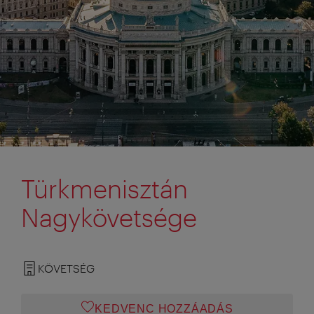
Türkmenisztán
Nagykövetsége
KÖVETSÉG
KEDVENC HOZZÁADÁS