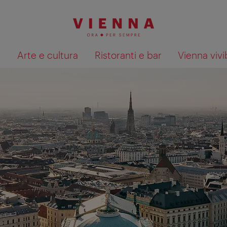
à
Arte e cultura
Ristoranti e bar
Vienna vivi
Mostra i risultati della ricerca su