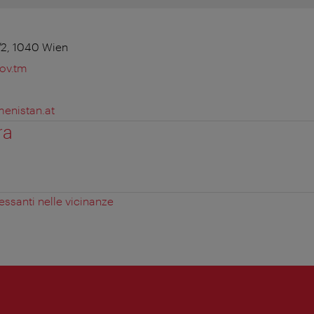
/2, 1040 Wien
ov.tm
menistan.at
ra
essanti nelle vicinanze