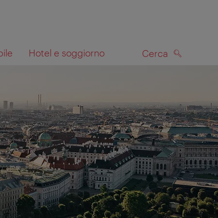
bile
Hotel e soggiorno
Cerca
CERCA
lla mappa