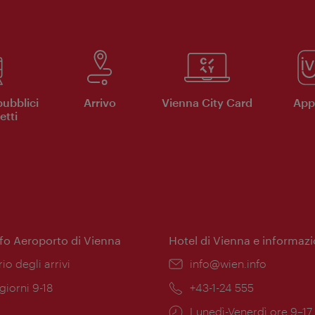
pubblici
Arrivo
Vienna City Card
App 
etti
nfo Aeroporto di Vienna
Hotel di Vienna e informazi
ione:
rio degli arrivi
Email:
info@wien.info
 giorni 9-18
Telefono:
+43-1-24 555
Orari
Lunedì-Venerdì ore 9–17