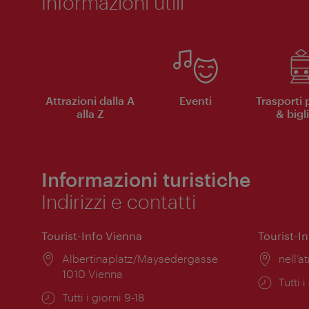
Informazioni utili
Attrazioni dalla A
Eventi
Trasporti 
alla Z
& bigli
Informazioni turistiche
Indirizzi e contatti
Tourist-Info Vienna
Tourist-I
Posizione:
Albertinaplatz/Maysedergasse
Posiz
nell’at
1010 Vienna
Orari
Tutti i
Orari
Tutti i giorni 9-18
di