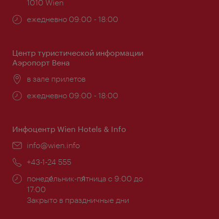
1010 Wien
Часы
ежедневно 09:00 - 18:00
работы:
Центр туристической информации
Аэропорт Вена
Расположение:
в зале прилетов
Часы
ежедневно 09:00 - 18:00
работы:
Инфоцентр Wien Hotels & Info
Эл.
info@wien.info
почта:
Телефон:
+43-1-24 555
Часы
понеде́льник-пя́тница с 9:00 до
работы:
17:00
Закрыто в праздничные дни