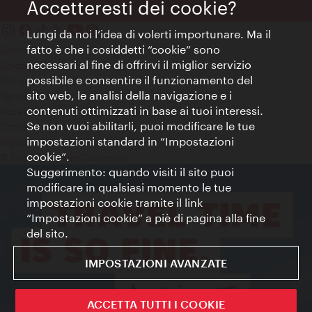
Accetteresti dei cookie?
Lungi da noi l’idea di volerti importunare. Ma il
fatto è che i cosiddetti “cookie” sono
Contatti
necessari al fine di offrirvi il miglior servizio
Colophon
possibile e consentire il funzionamento del
Dichiarazione sulla protezione dei dati
sito web, le analisi della navigazione e i
Terms of Use
contenuti ottimizzati in base ai tuoi interessi.
Accessibilità
Se non vuoi abilitarli, puoi modificare le tue
Contatto stampa
impostazioni standard in “Impostazioni
Impostazioni cookie
cookie”.
© Copyright WienTourismus
Suggerimento: quando visiti il sito puoi
modificare in qualsiasi momento le tue
impostazioni cookie tramite il link
“Impostazioni cookie” a piè di pagina alla fine
del sito.
IMPOSTAZIONI AVANZATE
ACCETTA TUTTI I COOKIE