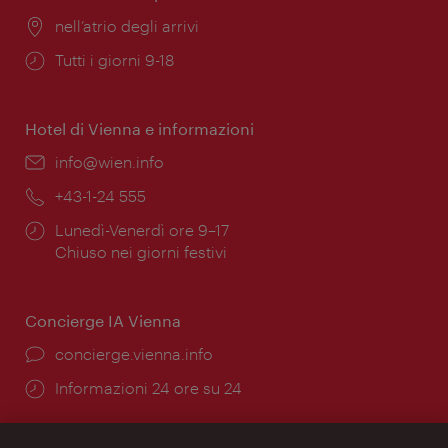
Posizione:
nell’atrio degli arrivi
Orari
Tutti i giorni 9-18
di
apertura:
Hotel di Vienna e informazioni
Email:
info@wien.info
Telefono:
+43-1-24 555
Orari
Lunedì-Venerdì ore 9–17
di
Chiuso nei giorni festivi
apertura:
Concierge IA Vienna
Ort:
concierge.vienna.info
Öffnungszeiten:
Informazioni 24 ore su 24