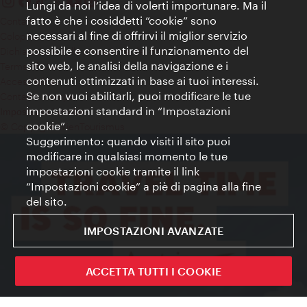
Lungi da noi l’idea di volerti importunare. Ma il
fatto è che i cosiddetti “cookie” sono
Contatti
necessari al fine di offrirvi il miglior servizio
Colophon
possibile e consentire il funzionamento del
Dichiarazione sulla protezione dei dati
sito web, le analisi della navigazione e i
Terms of Use
contenuti ottimizzati in base ai tuoi interessi.
Accessibilità
Se non vuoi abilitarli, puoi modificare le tue
Contatto stampa
impostazioni standard in “Impostazioni
Impostazioni cookie
cookie”.
© Copyright WienTourismus
Suggerimento: quando visiti il sito puoi
modificare in qualsiasi momento le tue
impostazioni cookie tramite il link
“Impostazioni cookie” a piè di pagina alla fine
del sito.
IMPOSTAZIONI AVANZATE
ACCETTA TUTTI I COOKIE