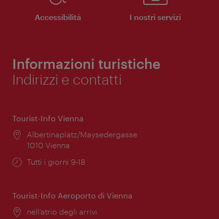
Accessibilità
I nostri servizi
Informazioni turistiche
Indirizzi e contatti
Tourist-Info Vienna
Posizione:
Albertinaplatz/Maysedergasse
1010 Vienna
Orari
Tutti i giorni 9-18
di
apertura:
Tourist-Info Aeroporto di Vienna
Posizione:
nell’atrio degli arrivi