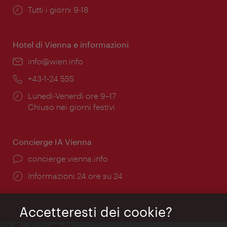
Orari
Tutti i giorni 9-18
di
apertura:
Hotel di Vienna e informazioni
Email:
info@wien.info
Telefono:
+43-1-24 555
Orari
Lunedì-Venerdì ore 9–17
di
Chiuso nei giorni festivi
apertura:
Concierge IA Vienna
Ort:
concierge.vienna.info
Öffnungszeiten:
Informazioni 24 ore su 24
Accetteresti dei cookie?