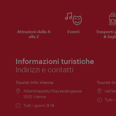
Attrazioni dalla A
Eventi
Trasporti 
alla Z
& bigli
Informazioni turistiche
Indirizzi e contatti
Tourist-Info Vienna
Tourist-I
Posizione:
Albertinaplatz/Maysedergasse
Posiz
nell’at
1010 Vienna
Orari
Tutti i
Orari
Tutti i giorni 9-18
di
di
apert