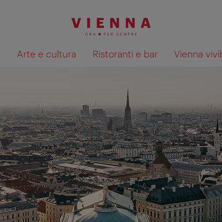
à
Arte e cultura
Ristoranti e bar
Vienna vivi
Mostra i risultati della ricerca su