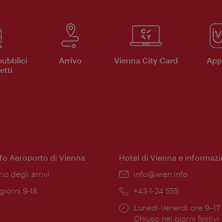
pubblici
Arrivo
Vienna City Card
App 
etti
nfo Aeroporto di Vienna
Hotel di Vienna e informazi
ione:
rio degli arrivi
Email:
info@wien.info
 giorni 9-18
Telefono:
+43-1-24 555
Orari
Lunedì-Venerdì ore 9–17
ura:
di
Chiuso nei giorni festivi