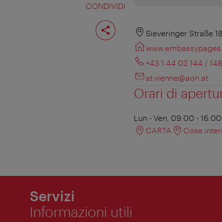
CONDIVIDI
Condividi
pagina
Sieveringer Straße 1
www.embassypages
+43 1 44 02 144 / 148
at.vienne@aon.at
Orari di apertu
Lun - Ven, 09:00 - 16:00
CARTA
Cose inter
Servizi
Informazioni utili