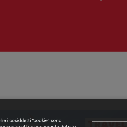
apertura:
 che i cosiddetti “cookie” sono
 e consentire il funzionamento del sito