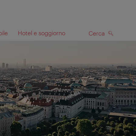
bile
Hotel e soggiorno
Cerca
CERCA
lla mappa