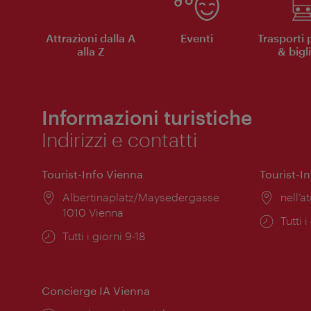
Attrazioni dalla A
Eventi
Trasporti 
alla Z
& bigli
Informazioni turistiche
Indirizzi e contatti
Tourist-Info Vienna
Tourist-I
Posizione:
Albertinaplatz/Maysedergasse
Posiz
nell’at
1010 Vienna
Orari
Tutti i
Orari
Tutti i giorni 9-18
di
di
apert
apertura:
Concierge IA Vienna