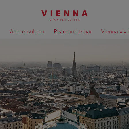
à
Arte e cultura
Ristoranti e bar
Vienna vivi
Mostra i risultati della ricerca su