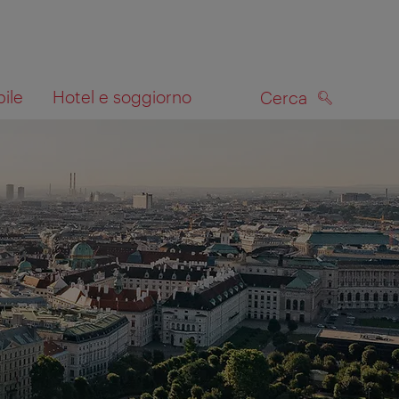
bile
Hotel e soggiorno
Cerca
CERCA
lla mappa