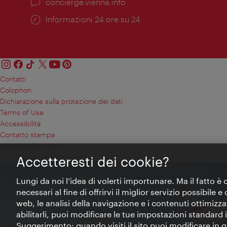
Ort:
concierge.vienna.info
Öffnungszeiten:
Informazioni 24 ore su 24
Contatti
Colophon
Dichiarazione sulla protezione dei dati
Terms of Use
Accessibilità
Contatto stampa
Impostazioni cookie
© Copyright WienTourismus
Accetteresti dei cookie?
Lungi da noi l’idea di volerti importunare. Ma il fatto è
necessari al fine di offrirvi il miglior servizio possibile
web, le analisi della navigazione e i contenuti ottimizzat
abilitarli, puoi modificare le tue impostazioni standard
Suggerimento: quando visiti il sito puoi modificare in