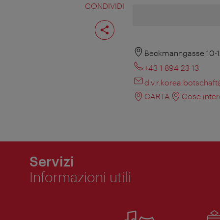
CONDIVIDI
Condividi
pagina
Beckmanngasse 10-1
+43 1 894 23 13
d.v.r.korea.botschaft
CARTA
Cose inter
Servizi
Informazioni utili