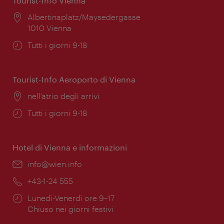
Tourist-Info Vienna
Posizione:
Albertinaplatz/Maysedergasse
1010 Vienna
Orari
Tutti i giorni 9-18
di
apertura:
Tourist-Info Aeroporto di Vienna
Posizione:
nell’atrio degli arrivi
Orari
Tutti i giorni 9-18
di
apertura:
Hotel di Vienna e informazioni
Email:
info@wien.info
Telefono:
+43-1-24 555
Orari
Lunedì-Venerdì ore 9–17
di
Chiuso nei giorni festivi
apertura: