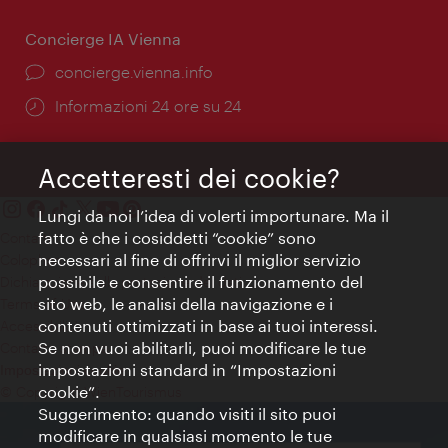
Concierge IA Vienna
Ort:
concierge.vienna.info
Öffnungszeiten:
Informazioni 24 ore su 24
Accetteresti dei cookie?
Lungi da noi l’idea di volerti importunare. Ma il
fatto è che i cosiddetti “cookie” sono
Contatti
necessari al fine di offrirvi il miglior servizio
Colophon
possibile e consentire il funzionamento del
Dichiarazione sulla protezione dei dati
sito web, le analisi della navigazione e i
Terms of Use
contenuti ottimizzati in base ai tuoi interessi.
Accessibilità
Se non vuoi abilitarli, puoi modificare le tue
Contatto stampa
impostazioni standard in “Impostazioni
Impostazioni cookie
cookie”.
© Copyright WienTourismus
Suggerimento: quando visiti il sito puoi
modificare in qualsiasi momento le tue