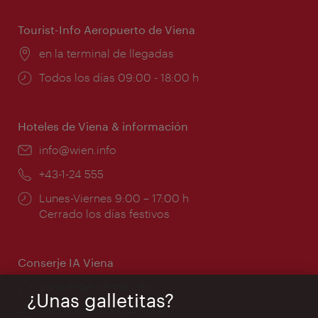
apertura:
Tourist-Info Aeropuerto de Viena
Lugar:
en la terminal de llegadas
Horarios
Todos los días 09:00 - 18:00 h
de
apertura:
Hoteles de Viena & información
e-
info@wien.info
mail:
Teléfono:
+43-1-24 555
Horarios
Lunes-Viernes 9:00 – 17:00 h
de
Cerrado los días festivos
apertura:
Conserje IA Viena
concierge.vienna.info
¿Unas galletitas?
Información las 24 horas