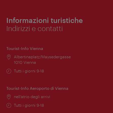
Informazioni turistiche
Indirizzi e contatti
Tourist-Info Vienna
Posizione:
Albertinaplatz/Maysedergasse
1010 Vienna
Orari
Tutti i giorni 9-18
di
apertura:
Tourist-Info Aeroporto di Vienna
Posizione:
nell’atrio degli arrivi
Orari
Tutti i giorni 9-18
di