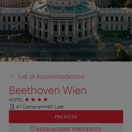
torna
List of Accommodations
a:
Beethoven Wien
HOTEL
4 stelle
47 Camera
90 Letti
PRENOTA
AGGIUNGERE PREFERITO