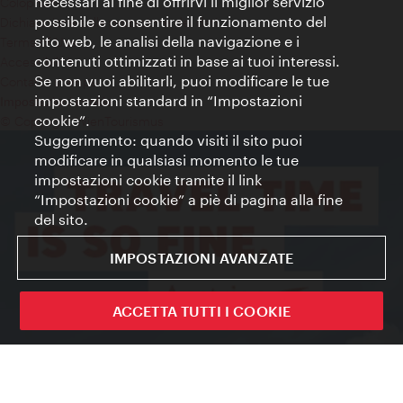
necessari al fine di offrirvi il miglior servizio
Colophon
possibile e consentire il funzionamento del
Dichiarazione sulla protezione dei dati
sito web, le analisi della navigazione e i
Terms of Use
contenuti ottimizzati in base ai tuoi interessi.
Accessibilità
Se non vuoi abilitarli, puoi modificare le tue
Contatto stampa
impostazioni standard in “Impostazioni
Impostazioni cookie
cookie”.
© Copyright WienTourismus
Suggerimento: quando visiti il sito puoi
modificare in qualsiasi momento le tue
impostazioni cookie tramite il link
“Impostazioni cookie” a piè di pagina alla fine
del sito.
IMPOSTAZIONI AVANZATE
ACCETTA TUTTI I COOKIE