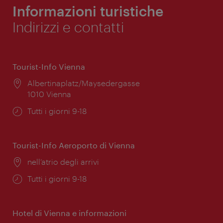
Informazioni turistiche
Indirizzi e contatti
Tourist-Info Vienna
Posizione:
Albertinaplatz/Maysedergasse
1010 Vienna
Orari
Tutti i giorni 9-18
di
apertura:
Tourist-Info Aeroporto di Vienna
Posizione:
nell’atrio degli arrivi
Orari
Tutti i giorni 9-18
di
apertura:
Hotel di Vienna e informazioni