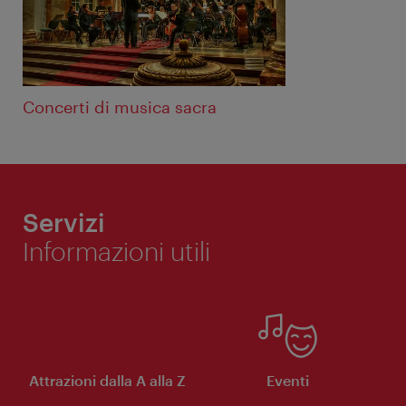
Concerti di musica sacra
Servizi
Informazioni utili
Attrazioni dalla A alla Z
Eventi