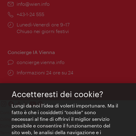
Email:
info@wien.info
Telefono:
+43-1-24 555
Orari
Lunedì-Venerdì ore 9–17
di
Chiuso nei giorni festivi
apertura:
Concierge IA Vienna
Ort:
concierge.vienna.info
Öffnungszeiten:
Informazioni 24 ore su 24
Accetteresti dei cookie?
Lungi da noi l’idea di volerti importunare. Ma il
fatto è che i cosiddetti “cookie” sono
Contatti
necessari al fine di offrirvi il miglior servizio
Colophon
possibile e consentire il funzionamento del
Dichiarazione sulla protezione dei dati
sito web, le analisi della navigazione e i
Terms of Use