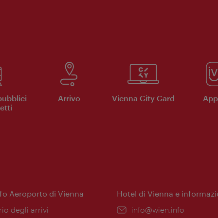
pubblici
Arrivo
Vienna City Card
App 
etti
nfo Aeroporto di Vienna
Hotel di Vienna e informazi
ione:
rio degli arrivi
Email:
info@wien.info