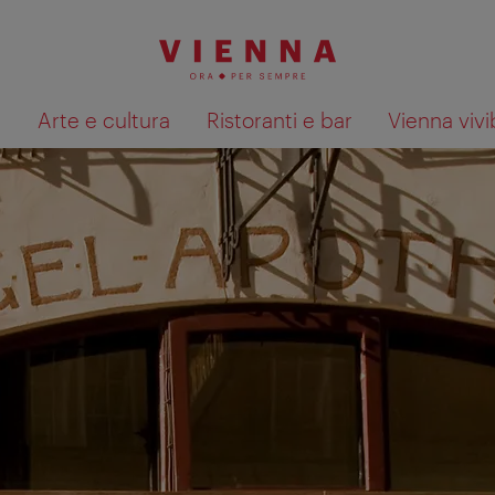
à
Arte e cultura
Ristoranti e bar
Vienna vivi
Mostra i risultati della ricerca su