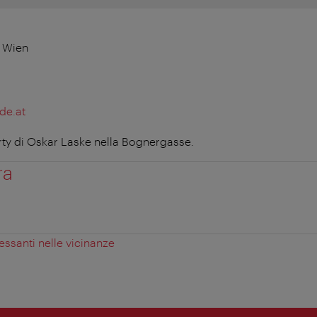
 Wien
de.at
erty di Oskar Laske nella Bognergasse.
ra
essanti nelle vicinanze