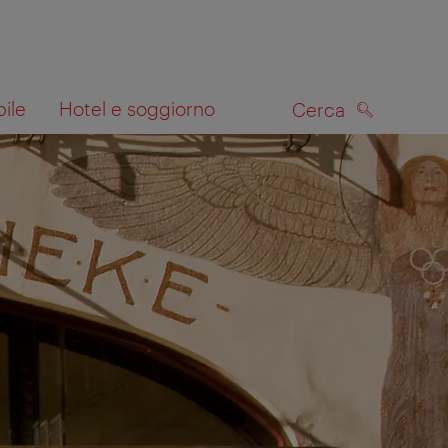
bile
Hotel e soggiorno
Cerca
CERCA
lla mappa