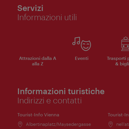
Servizi
Informazioni utili
Attrazioni dalla A
Eventi
Trasporti 
alla Z
& bigli
Informazioni turistiche
Indirizzi e contatti
Tourist-Info Vienna
Tourist-I
Posizione:
Albertinaplatz/Maysedergasse
Posiz
nell’at