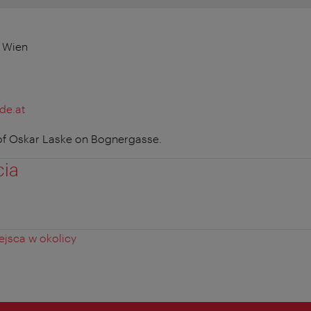
 Wien
de.at
of Oskar Laske on Bognergasse.
cia
jsca w okolicy