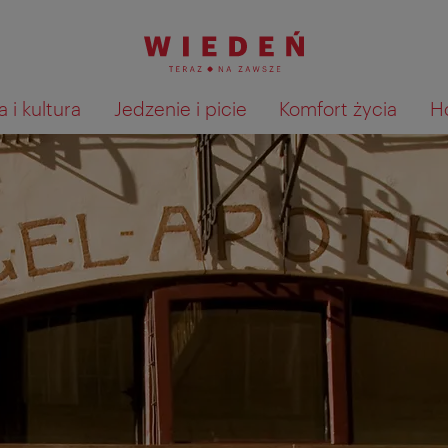
 i kultura
Jedzenie i picie
Komfort życia
H
Pokaż na mapie wyniki wyszu