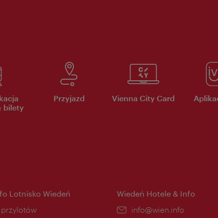
kacja
Przyjazd
Vienna City Card
Aplikac
 bilety
nfo Lotnisko Wiedeń
Wiedeń Hotele & Info
ce:
i przylotów
E-
info@wien.info