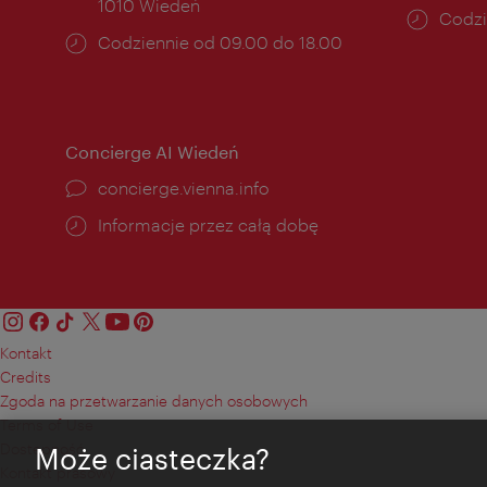
1010 Wiedeń
Godzi
Codzi
Godziny
Codziennie od 09.00 do 18.00
otwar
otwarcia:
Concierge AI Wiedeń
concierge.vienna.info
Informacje przez całą dobę
Kontakt
Credits
Zgoda na przetwarzanie danych osobowych
Terms of Use
Dostępność
Może ciasteczka?
Kontakt prasowy