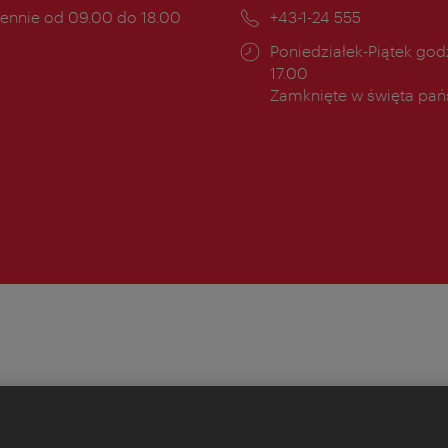
mail:
ny
ennie od 09.00 do 18.00
Telefon:
+43-1-24 555
cia:
Godziny
Poniedziałek-Piątek godz
otwarcia:
17.00
Zamknięte w święta pa