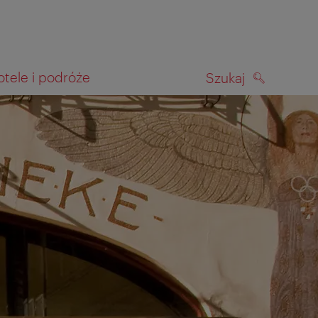
otele i podróże
Szukaj
SZUKAJ
kiwania