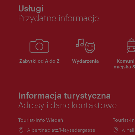
Usługi
Przydatne informacje
Zabytki od A do Z
Wydarzenia
Komuni
miejska &
Informacja turystyczna
Adresy i dane kontaktowe
Tourist-Info Wiedeń
Tourist-I
Miejsce:
Albertinaplatz/Maysedergasse
Miejs
w hal