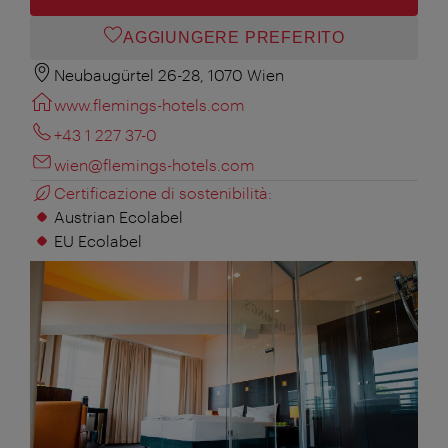
AGGIUNGERE PREFERITO
Neubaugürtel 26-28, 1070 Wien
www.flemings-hotels.com
+43 1 227 37-0
wien@flemings-hotels.com
Certificazione di sostenibilità:
Austrian Ecolabel
EU Ecolabel