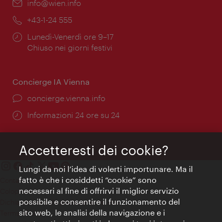
Email:
info@wien.info
Telefono:
+43-1-24 555
Orari
Lunedì-Venerdì ore 9–17
di
Chiuso nei giorni festivi
apertura:
Concierge IA Vienna
Ort:
concierge.vienna.info
Öffnungszeiten:
Informazioni 24 ore su 24
Accetteresti dei cookie?
Lungi da noi l’idea di volerti importunare. Ma il
fatto è che i cosiddetti “cookie” sono
Contatti
necessari al fine di offrirvi il miglior servizio
Colophon
possibile e consentire il funzionamento del
Dichiarazione sulla protezione dei dati
sito web, le analisi della navigazione e i
Terms of Use