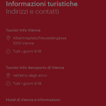
Informazioni turistiche
Indirizzi e contatti
Tourist-Info Vienna
Posizione:
Albertinaplatz/Maysedergasse
1010 Vienna
Orari
Tutti i giorni 9-18
di
apertura:
Tourist-Info Aeroporto di Vienna
Posizione:
nell’atrio degli arrivi
Orari
Tutti i giorni 9-18
di
apertura:
Hotel di Vienna e informazioni