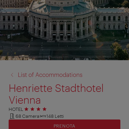
torna
List of Accommodations
a:
Henriette Stadthotel
Vienna
HOTEL
4 stelle
68 Camera
148 Letti
PRENOTA