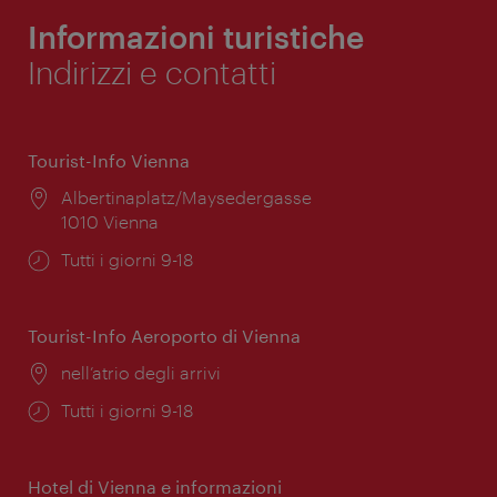
Informazioni turistiche
Indirizzi e contatti
Tourist-Info Vienna
Posizione:
Albertinaplatz/Maysedergasse
1010 Vienna
Orari
Tutti i giorni 9-18
di
apertura:
Tourist-Info Aeroporto di Vienna
Posizione:
nell’atrio degli arrivi
Orari
Tutti i giorni 9-18
di
apertura:
Hotel di Vienna e informazioni