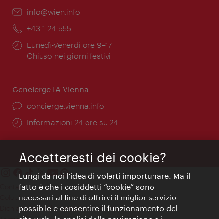
Email:
info@wien.info
Telefono:
+43-1-24 555
Orari
Lunedì-Venerdì ore 9–17
di
Chiuso nei giorni festivi
apertura:
Concierge IA Vienna
Ort:
concierge.vienna.info
Öffnungszeiten:
Informazioni 24 ore su 24
Accetteresti dei cookie?
Lungi da noi l’idea di volerti importunare. Ma il
fatto è che i cosiddetti “cookie” sono
Contatti
necessari al fine di offrirvi il miglior servizio
Colophon
possibile e consentire il funzionamento del
Dichiarazione sulla protezione dei dati
sito web, le analisi della navigazione e i
Terms of Use