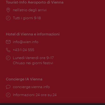
Tourist-Info Aeroporto di Vienna
Posizione:
nell’atrio degli arrivi
Orari
Tutti i giorni 9-18
di
apertura:
Hotel di Vienna e informazioni
Email:
info@wien.info
Telefono:
+43-1-24 555
Orari
Lunedì-Venerdì ore 9–17
di
Chiuso nei giorni festivi
apertura:
Concierge IA Vienna
Ort:
concierge.vienna.info
Öffnungszeiten:
Informazioni 24 ore su 24