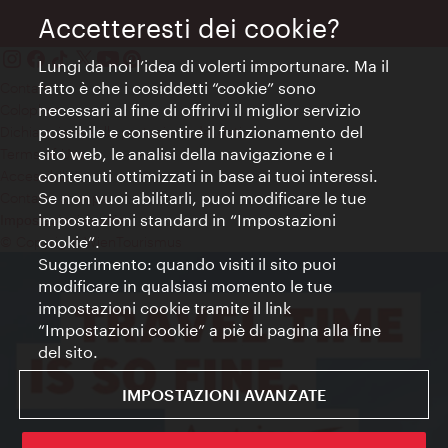
Accetteresti dei cookie?
Lungi da noi l’idea di volerti importunare. Ma il
fatto è che i cosiddetti “cookie” sono
Contatti
necessari al fine di offrirvi il miglior servizio
Colophon
possibile e consentire il funzionamento del
Dichiarazione sulla protezione dei dati
sito web, le analisi della navigazione e i
Terms of Use
contenuti ottimizzati in base ai tuoi interessi.
Accessibilità
Se non vuoi abilitarli, puoi modificare le tue
Contatto stampa
impostazioni standard in “Impostazioni
Impostazioni cookie
cookie”.
© Copyright WienTourismus
Suggerimento: quando visiti il sito puoi
modificare in qualsiasi momento le tue
impostazioni cookie tramite il link
“Impostazioni cookie” a piè di pagina alla fine
del sito.
IMPOSTAZIONI AVANZATE