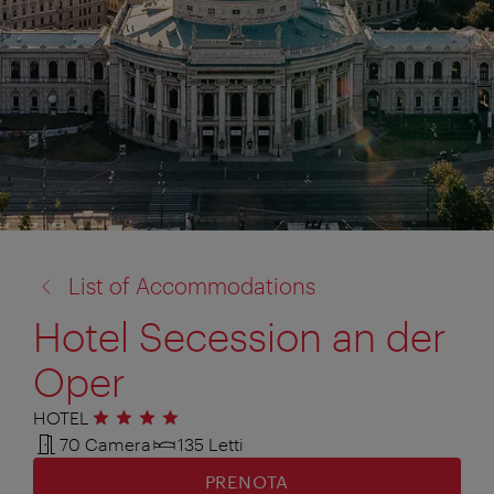
torna
List of Accommodations
a:
Hotel Secession an der
Oper
HOTEL
4 stelle
70 Camera
135 Letti
PRENOTA