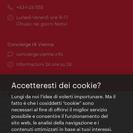
Telefono:
+43-1-24 555
Orari
Lunedì-Venerdì ore 9–17
di
Chiuso nei giorni festivi
apertura:
Concierge IA Vienna
Ort:
concierge.vienna.info
Öffnungszeiten:
Informazioni 24 ore su 24
Accetteresti dei cookie?
Lungi da noi l’idea di volerti importunare. Ma il
fatto è che i cosiddetti “cookie” sono
Contatti
necessari al fine di offrirvi il miglior servizio
Colophon
possibile e consentire il funzionamento del
Dichiarazione sulla protezione dei dati
sito web, le analisi della navigazione e i
Terms of Use
contenuti ottimizzati in base ai tuoi interessi.
Accessibilità