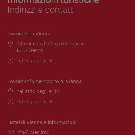
Indirizzi e contatti
Tourist-Info Vienna
Posizione:
Albertinaplatz/Maysedergasse
1010 Vienna
Orari
Tutti i giorni 9-18
di
apertura:
Tourist-Info Aeroporto di Vienna
Posizione:
nell’atrio degli arrivi
Orari
Tutti i giorni 9-18
di
apertura:
Hotel di Vienna e informazioni
Email:
info@wien.info