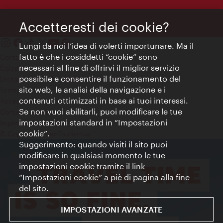
Accetteresti dei cookie?
Lungi da noi l’idea di volerti importunare. Ma il
fatto è che i cosiddetti “cookie” sono
Contatti
necessari al fine di offrirvi il miglior servizio
Colophon
possibile e consentire il funzionamento del
Dichiarazione sulla protezione dei dati
sito web, le analisi della navigazione e i
Terms of Use
contenuti ottimizzati in base ai tuoi interessi.
Accessibilità
Se non vuoi abilitarli, puoi modificare le tue
Contatto stampa
impostazioni standard in “Impostazioni
Impostazioni cookie
cookie”.
© Copyright WienTourismus
Suggerimento: quando visiti il sito puoi
modificare in qualsiasi momento le tue
impostazioni cookie tramite il link
“Impostazioni cookie” a piè di pagina alla fine
del sito.
IMPOSTAZIONI AVANZATE