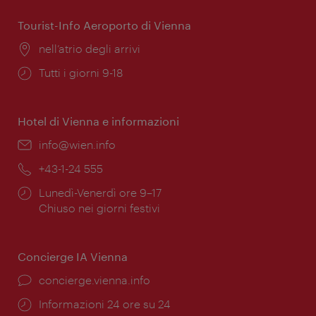
apertura:
Tourist-Info Aeroporto di Vienna
Posizione:
nell’atrio degli arrivi
Orari
Tutti i giorni 9-18
di
apertura:
Hotel di Vienna e informazioni
Email:
info@wien.info
Telefono:
+43-1-24 555
Orari
Lunedì-Venerdì ore 9–17
di
Chiuso nei giorni festivi
apertura:
Concierge IA Vienna
Ort:
concierge.vienna.info
Öffnungszeiten:
Informazioni 24 ore su 24