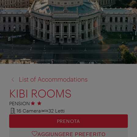
torna
List of Accommodations
a:
KIBI ROOMS
PENSION
2 stelle
16 Camera
32 Letti
PRENOTA
AGGIUNGERE PREFERITO