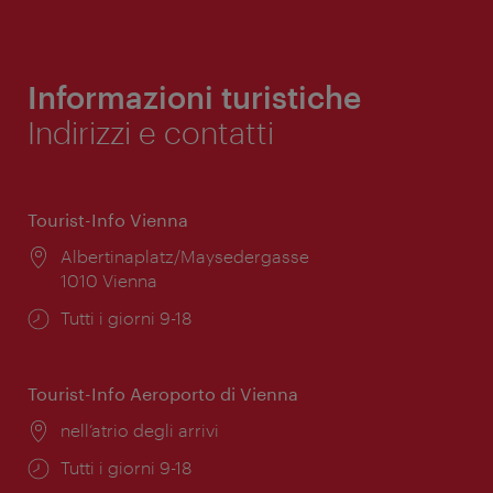
Informazioni turistiche
Indirizzi e contatti
Tourist-Info Vienna
Posizione:
Albertinaplatz/Maysedergasse
1010 Vienna
Orari
Tutti i giorni 9-18
di
apertura:
Tourist-Info Aeroporto di Vienna
Posizione:
nell’atrio degli arrivi
Orari
Tutti i giorni 9-18
di