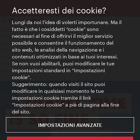
Accetteresti dei cookie?
Lungi da noi l’idea di volerti importunare. Ma il
fatto è che i cosiddetti “cookie” sono
Contatti
necessari al fine di offrirvi il miglior servizio
Colophon
possibile e consentire il funzionamento del
Dichiarazione sulla protezione dei dati
sito web, le analisi della navigazione e i
Terms of Use
contenuti ottimizzati in base ai tuoi interessi.
Accessibilità
Se non vuoi abilitarli, puoi modificare le tue
Contatto stampa
impostazioni standard in “Impostazioni
Impostazioni cookie
cookie”.
© Copyright WienTourismus
Suggerimento: quando visiti il sito puoi
modificare in qualsiasi momento le tue
impostazioni cookie tramite il link
“Impostazioni cookie” a piè di pagina alla fine
del sito.
IMPOSTAZIONI AVANZATE