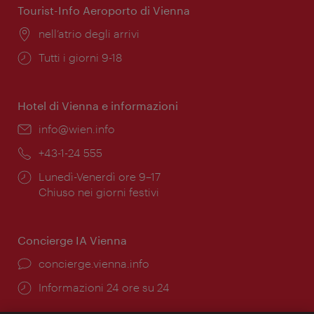
Tourist-Info Aeroporto di Vienna
Posizione:
nell’atrio degli arrivi
Orari
Tutti i giorni 9-18
di
apertura:
Hotel di Vienna e informazioni
Email:
info@wien.info
Telefono:
+43-1-24 555
Orari
Lunedì-Venerdì ore 9–17
di
Chiuso nei giorni festivi
apertura:
Concierge IA Vienna
Ort:
concierge.vienna.info
Öffnungszeiten:
Informazioni 24 ore su 24