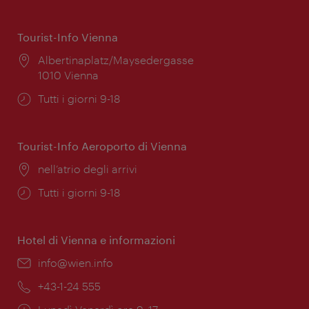
Tourist-Info Vienna
Posizione:
Albertinaplatz/Maysedergasse
1010 Vienna
Orari
Tutti i giorni 9-18
di
apertura:
Tourist-Info Aeroporto di Vienna
Posizione:
nell’atrio degli arrivi
Orari
Tutti i giorni 9-18
di
apertura:
Hotel di Vienna e informazioni
Email:
info@wien.info
Telefono:
+43-1-24 555