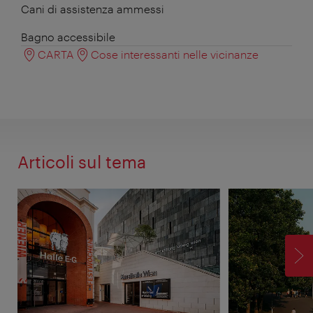
Cani di assistenza ammessi
Bagno accessibile
CARTA
Cose interessanti nelle vicinanze
Articoli sul tema
AV