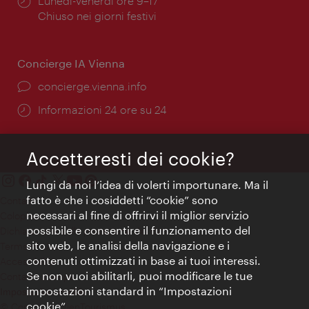
Orari
Lunedì-Venerdì ore 9–17
di
Chiuso nei giorni festivi
apertura:
Concierge IA Vienna
Ort:
concierge.vienna.info
Öffnungszeiten:
Informazioni 24 ore su 24
Accetteresti dei cookie?
Lungi da noi l’idea di volerti importunare. Ma il
fatto è che i cosiddetti “cookie” sono
Contatti
necessari al fine di offrirvi il miglior servizio
Colophon
possibile e consentire il funzionamento del
Dichiarazione sulla protezione dei dati
sito web, le analisi della navigazione e i
Terms of Use
contenuti ottimizzati in base ai tuoi interessi.
Accessibilità
Se non vuoi abilitarli, puoi modificare le tue
Contatto stampa
impostazioni standard in “Impostazioni
Impostazioni cookie
cookie”.
© Copyright WienTourismus