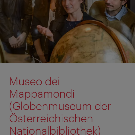
Museo dei
Mappamondi
(Globenmuseum der
Österreichischen
Nationalbibliothek)