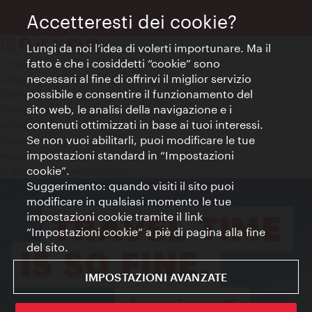
Accetteresti dei cookie?
Lungi da noi l’idea di volerti importunare. Ma il
fatto è che i cosiddetti “cookie” sono
Contatti
necessari al fine di offrirvi il miglior servizio
Colophon
possibile e consentire il funzionamento del
Dichiarazione sulla protezione dei dati
sito web, le analisi della navigazione e i
Terms of Use
contenuti ottimizzati in base ai tuoi interessi.
Accessibilità
Se non vuoi abilitarli, puoi modificare le tue
Contatto stampa
impostazioni standard in “Impostazioni
Impostazioni cookie
cookie”.
© Copyright WienTourismus
Suggerimento: quando visiti il sito puoi
modificare in qualsiasi momento le tue
impostazioni cookie tramite il link
“Impostazioni cookie” a piè di pagina alla fine
del sito.
IMPOSTAZIONI AVANZATE