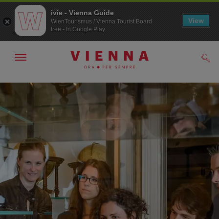
ivie - Vienna Guide
View
WienTourismus / Vienna Tourist Board
free - In Google Play
Mostra/nascondi
Cerc
navigazione
Alla
Al
navigazione
contenuto