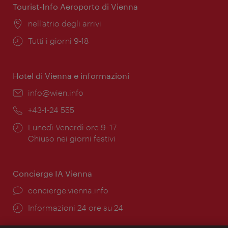
Tourist-Info Aeroporto di Vienna
Posizione:
nell’atrio degli arrivi
Orari
Tutti i giorni 9-18
di
apertura:
Hotel di Vienna e informazioni
Email:
info@wien.info
Telefono:
+43-1-24 555
Orari
Lunedì-Venerdì ore 9–17
di
Chiuso nei giorni festivi
apertura:
Concierge IA Vienna
Ort:
concierge.vienna.info
Öffnungszeiten:
Informazioni 24 ore su 24