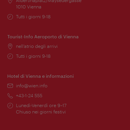
Posizione:
Albertinaplatz/Maysedergasse
1010 Vienna
Orari
Tutti i giorni 9-18
di
apertura:
Tourist-Info Aeroporto di Vienna
Posizione:
nell’atrio degli arrivi
Orari
Tutti i giorni 9-18
di
apertura:
Hotel di Vienna e informazioni
Email:
info@wien.info
Telefono:
+43-1-24 555
Orari
Lunedì-Venerdì ore 9–17
di
Chiuso nei giorni festivi
apertura: