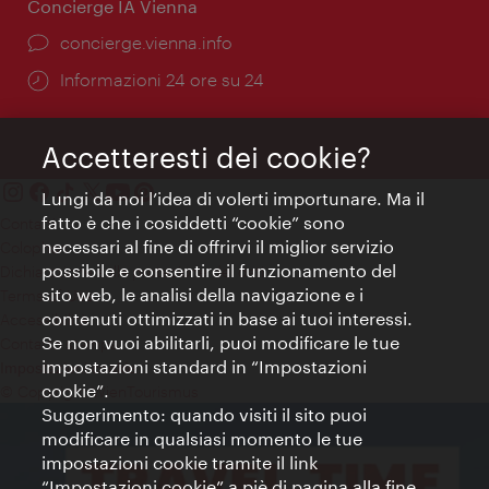
Concierge IA Vienna
Ort:
concierge.vienna.info
Öffnungszeiten:
Informazioni 24 ore su 24
Accetteresti dei cookie?
Lungi da noi l’idea di volerti importunare. Ma il
fatto è che i cosiddetti “cookie” sono
Contatti
necessari al fine di offrirvi il miglior servizio
Colophon
possibile e consentire il funzionamento del
Dichiarazione sulla protezione dei dati
sito web, le analisi della navigazione e i
Terms of Use
contenuti ottimizzati in base ai tuoi interessi.
Accessibilità
Se non vuoi abilitarli, puoi modificare le tue
Contatto stampa
impostazioni standard in “Impostazioni
Impostazioni cookie
cookie”.
© Copyright WienTourismus
Suggerimento: quando visiti il sito puoi
modificare in qualsiasi momento le tue
impostazioni cookie tramite il link
“Impostazioni cookie” a piè di pagina alla fine