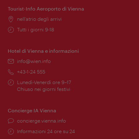
apertura:
Tourist-Info Aeroporto di Vienna
Posizione:
nell’atrio degli arrivi
Orari
Tutti i giorni 9-18
di
apertura:
Hotel di Vienna e informazioni
Email:
info@wien.info
Telefono:
+43-1-24 555
Orari
Lunedì-Venerdì ore 9–17
di
Chiuso nei giorni festivi
apertura:
Concierge IA Vienna
Ort:
concierge.vienna.info
Öffnungszeiten:
Informazioni 24 ore su 24