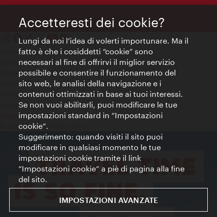
Accetteresti dei cookie?
Lungi da noi l’idea di volerti importunare. Ma il
fatto è che i cosiddetti “cookie” sono
Contatti
necessari al fine di offrirvi il miglior servizio
Colophon
possibile e consentire il funzionamento del
Dichiarazione sulla protezione dei dati
sito web, le analisi della navigazione e i
Terms of Use
contenuti ottimizzati in base ai tuoi interessi.
Accessibilità
Se non vuoi abilitarli, puoi modificare le tue
Contatto stampa
impostazioni standard in “Impostazioni
Impostazioni cookie
cookie”.
© Copyright WienTourismus
Suggerimento: quando visiti il sito puoi
modificare in qualsiasi momento le tue
impostazioni cookie tramite il link
“Impostazioni cookie” a piè di pagina alla fine
del sito.
IMPOSTAZIONI AVANZATE