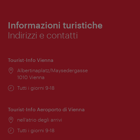
Informazioni turistiche
Indirizzi e contatti
Tourist-Info Vienna
Posizione:
Albertinaplatz/Maysedergasse
1010 Vienna
Orari
Tutti i giorni 9-18
di
apertura:
Tourist-Info Aeroporto di Vienna
Posizione:
nell’atrio degli arrivi
Orari
Tutti i giorni 9-18
di