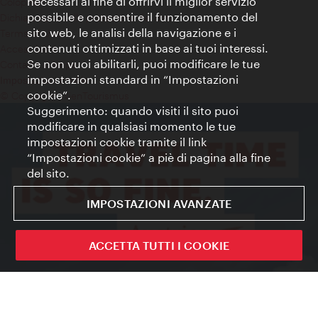
necessari al fine di offrirvi il miglior servizio
Colophon
possibile e consentire il funzionamento del
Dichiarazione sulla protezione dei dati
sito web, le analisi della navigazione e i
Terms of Use
contenuti ottimizzati in base ai tuoi interessi.
Accessibilità
Se non vuoi abilitarli, puoi modificare le tue
Contatto stampa
impostazioni standard in “Impostazioni
Impostazioni cookie
cookie”.
© Copyright WienTourismus
Suggerimento: quando visiti il sito puoi
modificare in qualsiasi momento le tue
impostazioni cookie tramite il link
“Impostazioni cookie” a piè di pagina alla fine
del sito.
IMPOSTAZIONI AVANZATE
ACCETTA TUTTI I COOKIE