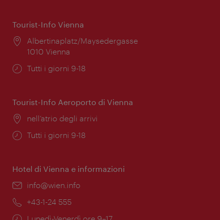
Tourist-Info Vienna
Posizione:
Albertinaplatz/Maysedergasse
1010 Vienna
Orari
Tutti i giorni 9-18
di
apertura:
Tourist-Info Aeroporto di Vienna
Posizione:
nell’atrio degli arrivi
Orari
Tutti i giorni 9-18
di
apertura:
Hotel di Vienna e informazioni
Email:
info@wien.info
Telefono:
+43-1-24 555
Orari
Lunedì-Venerdì ore 9–17