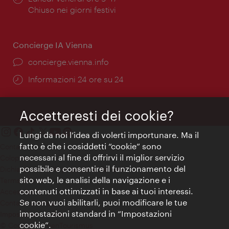
di
Chiuso nei giorni festivi
apertura:
Concierge IA Vienna
Ort:
concierge.vienna.info
Öffnungszeiten:
Informazioni 24 ore su 24
Accetteresti dei cookie?
Lungi da noi l’idea di volerti importunare. Ma il
fatto è che i cosiddetti “cookie” sono
Contatti
necessari al fine di offrirvi il miglior servizio
Colophon
possibile e consentire il funzionamento del
Dichiarazione sulla protezione dei dati
sito web, le analisi della navigazione e i
Terms of Use
contenuti ottimizzati in base ai tuoi interessi.
Accessibilità
Se non vuoi abilitarli, puoi modificare le tue
Contatto stampa
impostazioni standard in “Impostazioni
Impostazioni cookie
cookie”.
© Copyright WienTourismus