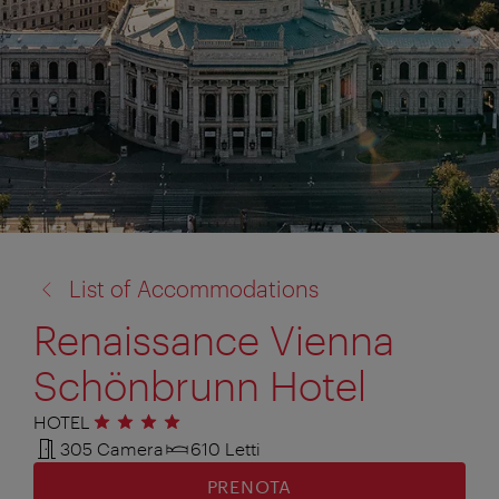
torna
List of Accommodations
a:
Renaissance Vienna
Schönbrunn Hotel
HOTEL
4 stelle
305 Camera
610 Letti
PRENOTA