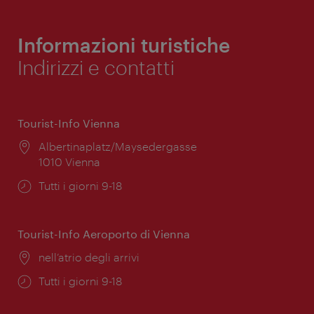
Informazioni turistiche
Indirizzi e contatti
Tourist-Info Vienna
Posizione:
Albertinaplatz/Maysedergasse
1010 Vienna
Orari
Tutti i giorni 9-18
di
apertura:
Tourist-Info Aeroporto di Vienna
Posizione:
nell’atrio degli arrivi
Orari
Tutti i giorni 9-18
di
apertura: