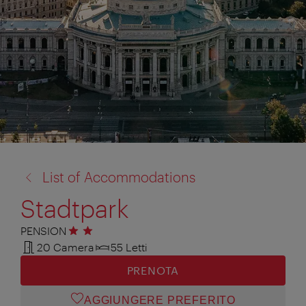
torna
List of Accommodations
a:
Stadtpark
PENSION
2 stelle
20 Camera
55 Letti
PRENOTA
AGGIUNGERE PREFERITO