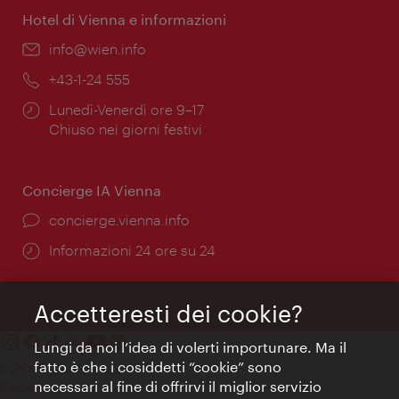
Hotel di Vienna e informazioni
Email:
info@wien.info
Telefono:
+43-1-24 555
Orari
Lunedì-Venerdì ore 9–17
di
Chiuso nei giorni festivi
apertura:
Concierge IA Vienna
Ort:
concierge.vienna.info
Öffnungszeiten:
Informazioni 24 ore su 24
Accetteresti dei cookie?
Lungi da noi l’idea di volerti importunare. Ma il
fatto è che i cosiddetti “cookie” sono
Contatti
necessari al fine di offrirvi il miglior servizio
Colophon