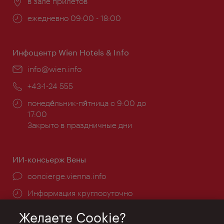
Расположение:
в зале прилетов
Часы
ежедневно 09:00 - 18:00
работы:
Инфоцентр Wien Hotels & Info
Эл.
info@wien.info
почта:
Телефон:
+43-1-24 555
Часы
понеде́льник-пя́тница с 9:00 до
работы:
17:00
Закрыто в праздничные дни
ИИ-консьерж Вены
concierge.vienna.info
Информация круглосуточно
Желаете Cookie?