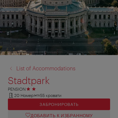
назад
List of Accommodations
к:
Stadtpark
PENSION
2 звезды
20 Номер
55 кровати
ЗАБРОНИРОВАТЬ
ДОБАВИТЬ К ИЗБРАННОМУ