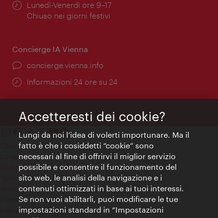
Orari
Lunedì-Venerdì ore 9–17
di
Chiuso nei giorni festivi
apertura:
Concierge IA Vienna
Ort:
concierge.vienna.info
Öffnungszeiten:
Informazioni 24 ore su 24
Accetteresti dei cookie?
Lungi da noi l’idea di volerti importunare. Ma il
fatto è che i cosiddetti “cookie” sono
Contatti
necessari al fine di offrirvi il miglior servizio
Colophon
possibile e consentire il funzionamento del
Dichiarazione sulla protezione dei dati
sito web, le analisi della navigazione e i
Terms of Use
contenuti ottimizzati in base ai tuoi interessi.
Accessibilità
Se non vuoi abilitarli, puoi modificare le tue
Contatto stampa
impostazioni standard in “Impostazioni
Impostazioni cookie