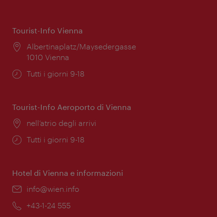
Tourist-Info Vienna
Posizione:
Albertinaplatz/Maysedergasse
1010 Vienna
Orari
Tutti i giorni 9-18
di
apertura:
Tourist-Info Aeroporto di Vienna
Posizione:
nell’atrio degli arrivi
Orari
Tutti i giorni 9-18
di
apertura:
Hotel di Vienna e informazioni
Email:
info@wien.info
Telefono:
+43-1-24 555