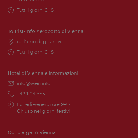
Orari
Tutti i giorni 9-18
di
apertura:
Tourist-Info Aeroporto di Vienna
Posizione:
nell’atrio degli arrivi
Orari
Tutti i giorni 9-18
di
apertura:
Hotel di Vienna e informazioni
Email:
info@wien.info
Telefono:
+43-1-24 555
Orari
Lunedì-Venerdì ore 9–17
di
Chiuso nei giorni festivi
apertura:
Concierge IA Vienna