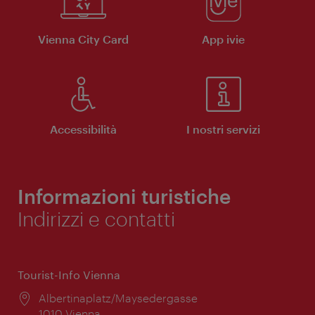
Vienna City Card
App ivie
Accessibilità
I nostri servizi
Informazioni turistiche
Indirizzi e contatti
Tourist-Info Vienna
Posizione:
Albertinaplatz/Maysedergasse
1010 Vienna