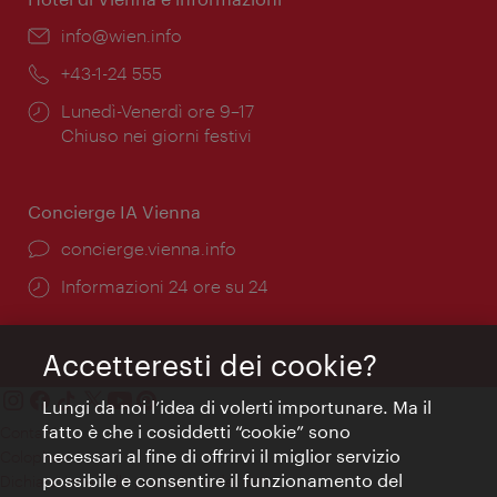
Email:
info@wien.info
Telefono:
+43-1-24 555
Orari
Lunedì-Venerdì ore 9–17
di
Chiuso nei giorni festivi
apertura:
Concierge IA Vienna
Ort:
concierge.vienna.info
Öffnungszeiten:
Informazioni 24 ore su 24
Accetteresti dei cookie?
Lungi da noi l’idea di volerti importunare. Ma il
fatto è che i cosiddetti “cookie” sono
Contatti
necessari al fine di offrirvi il miglior servizio
Colophon
possibile e consentire il funzionamento del
Dichiarazione sulla protezione dei dati