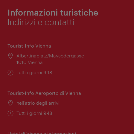
Informazioni turistiche
Indirizzi e contatti
Tourist-Info Vienna
Posizione:
Albertinaplatz/Maysedergasse
1010 Vienna
Orari
Tutti i giorni 9-18
di
apertura:
Tourist-Info Aeroporto di Vienna
Posizione:
nell’atrio degli arrivi
Orari
Tutti i giorni 9-18
di
apertura:
Hotel di Vienna e informazioni