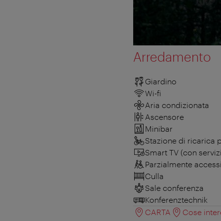
Arredamento
Giardino
Wi-fi
Aria condizionata
Ascensore
Minibar
Stazione di ricarica p
Smart TV (con serviz
Parzialmente accessib
Culla
Sale conferenza
Konferenztechnik
CARTA
Cose inter