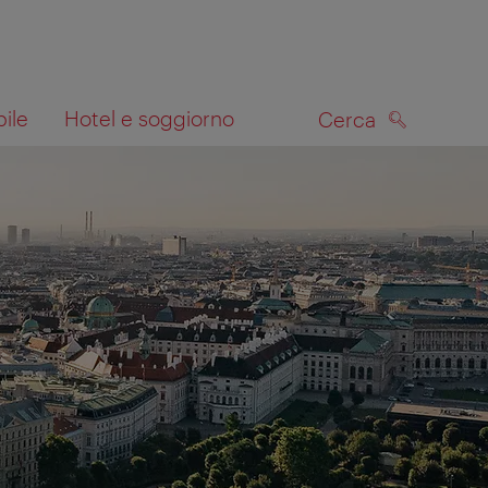
bile
Hotel e soggiorno
Cerca
CERCA
lla mappa