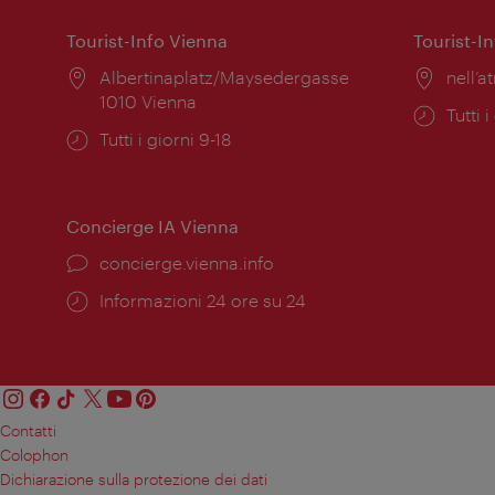
Tourist-Info Vienna
Tourist-I
Posizione:
Albertinaplatz/Maysedergasse
Posiz
nell’at
1010 Vienna
Orari
Tutti i
Orari
Tutti i giorni 9-18
di
di
apert
apertura:
Concierge IA Vienna
Ort:
concierge.vienna.info
Öffnungszeiten:
Informazioni 24 ore su 24
Contatti
Colophon
Dichiarazione sulla protezione dei dati