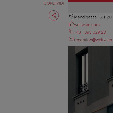
CONDIVIDI
Condividi
pagina
Mandlgasse 18, 1120
weltwien.com
+43 1 395 029 20
reception@weltwien