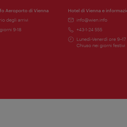
nfo Aeroporto di Vienna
Hotel di Vienna e informazi
ione:
rio degli arrivi
Email:
info@wien.info
 giorni 9-18
Telefono:
+43-1-24 555
Orari
Lunedì-Venerdì ore 9–17
ura:
di
Chiuso nei giorni festivi
apertura: