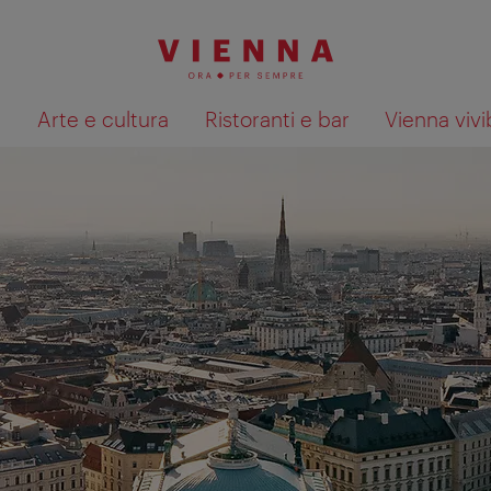
à
Arte e cultura
Ristoranti e bar
Vienna vivi
Mostra i risultati della ricerca su