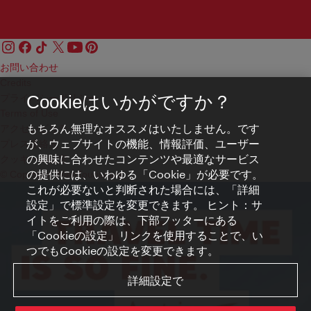
お問い合わせ
Credits
プライバシーポリシー
Cookieはいかがですか？
Terms of Use
もちろん無理なオススメはいたしません。です
アクセシビリティ
が、ウェブサイトの機能、情報評価、ユーザー
プレス連絡先
の興味に合わせたコンテンツや最適なサービス
クッキーの設定
の提供には、いわゆる「Cookie」が必要です。
© Copyright WienTourismus
これが必要ないと判断された場合には、「詳細
設定」で標準設定を変更できます。 ヒント：サ
イトをご利用の際は、下部フッターにある
「Cookieの設定」リンクを使用することで、い
つでもCookieの設定を変更できます。
詳細設定で