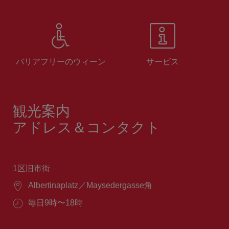
バリアフリーのウィーン
サービス
観光案内
アドレス＆コンタクト
1区旧市街
場
Albertinaplatz／Maysedergasse角
所：
営
毎日9時〜18時
業
時