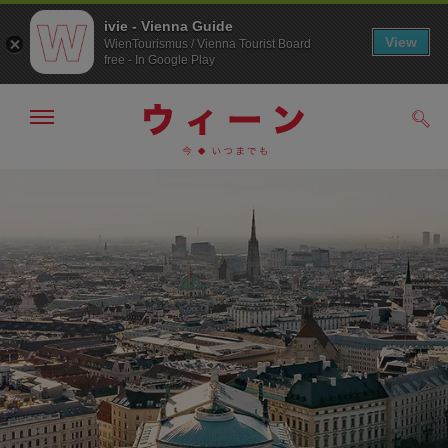
ivie - Vienna Guide
View
WienTourismus / Vienna Tourist Board
free - In Google Play
メ
検
ニ
索
ュ
メ
こ
す
ー
る
ニ
の
の
ュ
ペ
表
ー
ー
示・
非
へ
ジ
表
の
示
ト
ッ
プ
へ