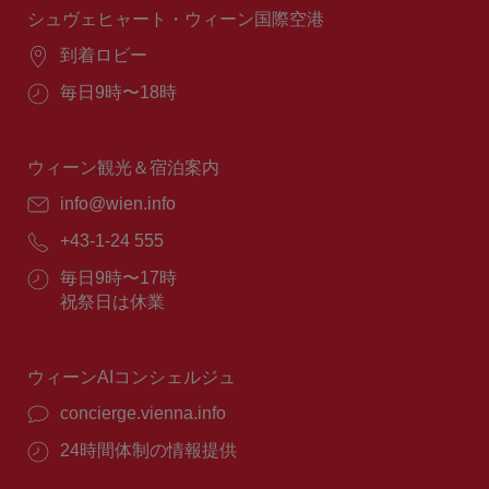
間：
シュヴェヒャート・ウィーン国際空港
場
到着ロビー
所：
営
毎日9時〜18時
業
時
間：
ウィーン観光＆宿泊案内
E
info@wien.info
メ
電
+43-1-24 555
ー
話
ル：
営
毎日9時〜17時
番
業
祝祭日は休業
号：
時
間：
ウィーンAIコンシェルジュ
concierge.vienna.info
24時間体制の情報提供