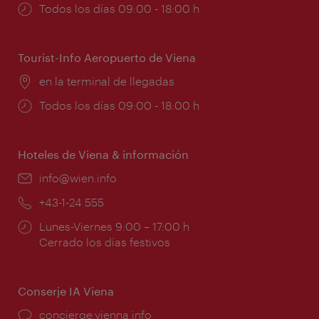
Horarios
Todos los días 09:00 - 18:00 h
de
apertura:
Tourist-Info Aeropuerto de Viena
Lugar:
en la terminal de llegadas
Horarios
Todos los días 09:00 - 18:00 h
de
apertura:
Hoteles de Viena & información
e-
info@wien.info
mail:
Teléfono:
+43-1-24 555
Horarios
Lunes-Viernes 9:00 – 17:00 h
de
Cerrado los días festivos
apertura:
Conserje IA Viena
concierge.vienna.info