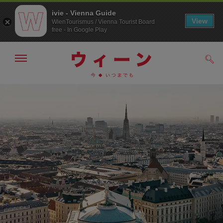
ivie - Vienna Guide
View
WienTourismus / Vienna Tourist Board
free - In Google Play
メ
検
ニ
索
ュ
メ
こ
す
ー
る
ニ
の
の
ュ
ペ
表
ー
ー
示・
非
へ
ジ
表
の
示
ト
ッ
プ
へ