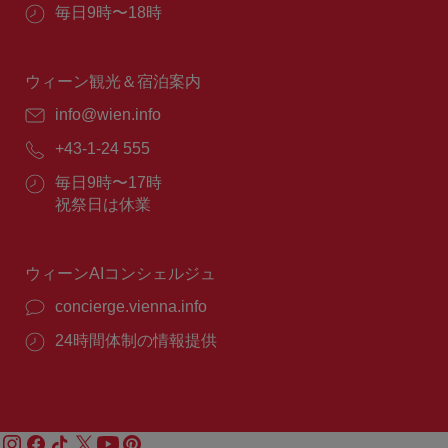
所：
営
毎日9時〜18時
業
時
間：
ウィーン観光＆宿泊案内
E
info@wien.info
メ
電
+43-1-24 555
ー
話
ル：
営
毎日9時〜17時
番
業
祝祭日は休業
号：
時
間：
ウィーンAIコンシェルジュ
concierge.vienna.info
24時間体制の情報提供