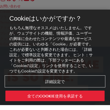
お問い合わせ
Credits
プライバシーポリシー
Cookieはいかがですか？
Terms of Use
もちろん無理なオススメはいたしません。です
アクセシビリティ
が、ウェブサイトの機能、情報評価、ユーザー
プレス連絡先
の興味に合わせたコンテンツや最適なサービス
クッキーの設定
の提供には、いわゆる「Cookie」が必要です。
© Copyright WienTourismus
これが必要ないと判断された場合には、「詳細
設定」で標準設定を変更できます。 ヒント：サ
イトをご利用の際は、下部フッターにある
「Cookieの設定」リンクを使用することで、い
つでもCookieの設定を変更できます。
詳細設定で
全てのCOOKIE使用を承諾する