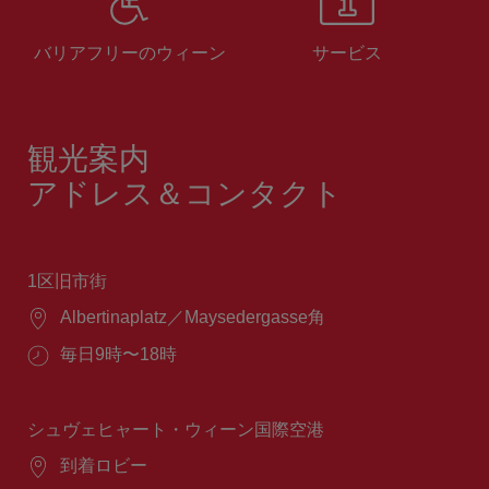
バリアフリーのウィーン
サービス
観光案内
アドレス＆コンタクト
1区旧市街
場
Albertinaplatz／Maysedergasse角
所：
営
毎日9時〜18時
業
時
間：
シュヴェヒャート・ウィーン国際空港
場
到着ロビー