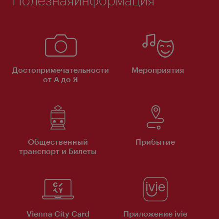
Достопримечательности
Мероприятия
от А до Я
Общественный
Прибытие
транспорт и Билеты
Vienna City Card
Приложение ivie