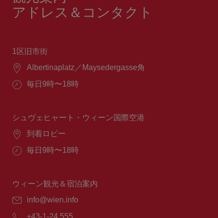
アドレス＆コンタクト
1区旧市街
場
Albertinaplatz／Maysedergasse角
所：
営
毎日9時〜18時
業
時
間：
シュヴェヒャート・ウィーン国際空港
場
到着ロビー
所：
営
毎日9時〜18時
業
時
間：
ウィーン観光＆宿泊案内
E
info@wien.info
メ
電
+43-1-24 555