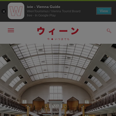
ivie - Vienna Guide
View
WienTourismus / Vienna Tourist Board
free - In Google Play
メ
検
ニ
索
ュ
メ
こ
す
ー
る
ニ
の
の
ュ
ペ
表
ー
ー
示・
非
へ
ジ
表
の
示
ト
ッ
プ
へ