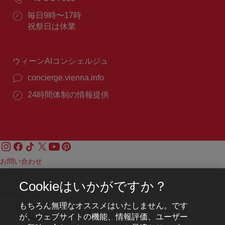
ー
話
ル：
営
毎日9時〜17時
番
業
祝祭日は休業
号：
時
間：
ウィーンAIコンシェルジュ
concierge.vienna.info
24時間体制の情報提供
お問い合わせ
Credits
プライバシーポリシー
Cookieはいかがですか？
Terms of Use
もちろん無理なオススメはいたしません。です
アクセシビリティ
が、ウェブサイトの機能、情報評価、ユーザー
プレス連絡先